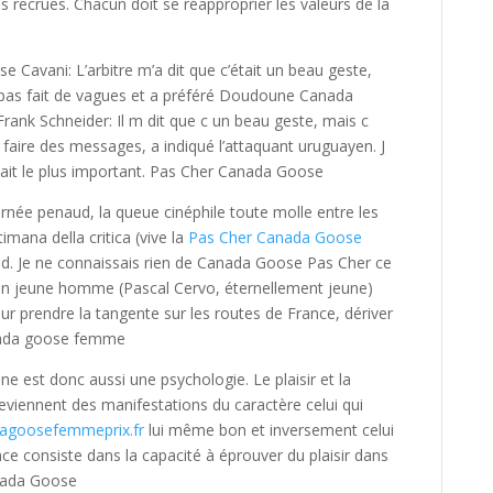
s recrues. Chacun doit se réapproprier les valeurs de la
vani: L’arbitre m’a dit que c’était un beau geste,
 pas fait de vagues et a préféré Doudoune Canada
nk Schneider: Il m dit que c un beau geste, mais c
faire des messages, a indiqué l’attaquant uruguayen. J
ait le plus important. Pas Cher Canada Goose
rnée penaud, la queue cinéphile toute molle entre les
imana della critica (vive la
Pas Cher Canada Goose
ud. Je ne connaissais rien de Canada Goose Pas Cher ce
 Un jeune homme (Pascal Cervo, éternellement jeune)
r prendre la tangente sur les routes de France, dériver
anada goose femme
 est donc aussi une psychologie. Le plaisir et la
 deviennent des manifestations du caractère celui qui
agoosefemmeprix.fr
lui même bon et inversement celui
ance consiste dans la capacité à éprouver du plaisir dans
anada Goose