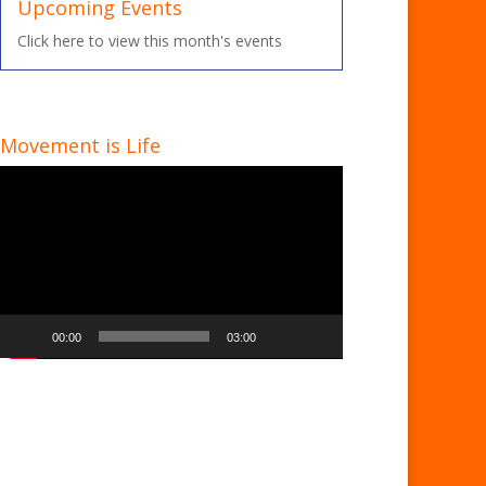
Upcoming Events
Click here to view this month's events
Movement is Life
Video
Player
00:00
03:00