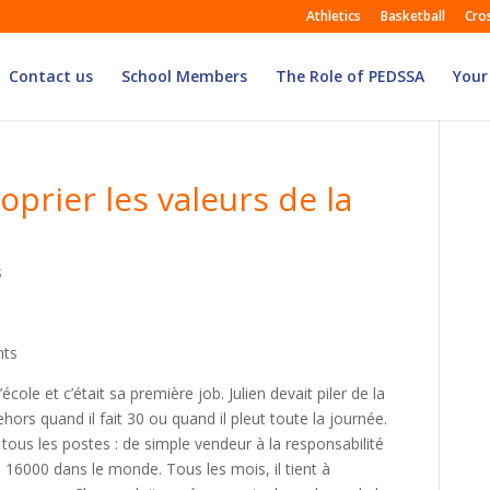
Athletics
Basketball
Cro
Contact us
School Members
The Role of PEDSSA
Your
prier les valeurs de la
s
nts
ole et c’était sa première job. Julien devait piler de la
ehors quand il fait 30 ou quand il pleut toute la journée.
 tous les postes : de simple vendeur à la responsabilité
16000 dans le monde. Tous les mois, il tient à