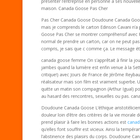
présenter l’entreprise en personne à ses nouvelle
maison. Canada Goose Pas Cher
Pas Cher Canada Goose Doudoune Canada Goose Ca
mais je comprends le carton Edinson Cavani n’a
Goose Pas Cher se montrer compréhensif avec Fra
normal de prendre un carton, car on ne peut pas 
compris, je sais que c comme ça. Le message ét
canada goose femme On s’apprêtait à finir la jou
jambes quand la lumière est enfin venue à la Sett
critique!) avec Jours de France de Jérôme Reyba
réalisateur mais son film est vraiment superbe.
quitte un matin son compagnon (Arthur Igual) pou
au hasard des rencontres, sexuelles ou pas. c
Doudoune Canada Goose L’éthique aristotélicienne
douleur loin d’être des critères de la vie morale
prend plaisir à faire les bonnes actions est
canad
qu’elles font souffrir est vicieux. Ainsi la tempér
l’abstinence des plaisirs du corps. Doudoune C