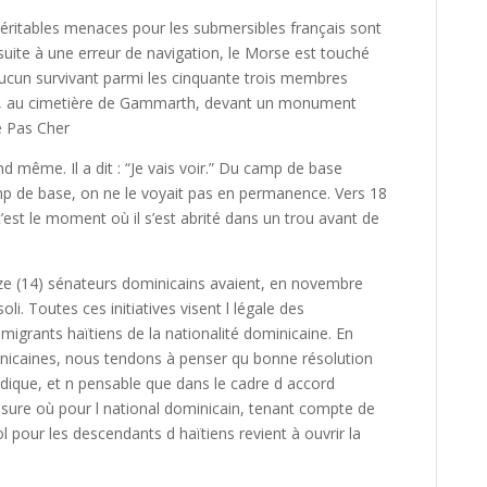
ritables menaces pour les submersibles français sont
 suite à une erreur de navigation, le Morse est touché
aucun survivant parmi les cinquante trois membres
7, au cimetière de Gammarth, devant un monument
e Pas Cher
 même. Il a dit : “Je vais voir.” Du camp de base
amp de base, on ne le voyait pas en permanence. Vers 18
c’est le moment où il s’est abrité dans un trou avant de
e (14) sénateurs dominicains avaient, en novembre
oli. Toutes ces initiatives visent l légale des
rants haïtiens de la nationalité dominicaine. En
minicaines, nous tendons à penser qu bonne résolution
dique, et n pensable que dans le cadre d accord
esure où pour l national dominicain, tenant compte de
sol pour les descendants d haïtiens revient à ouvrir la