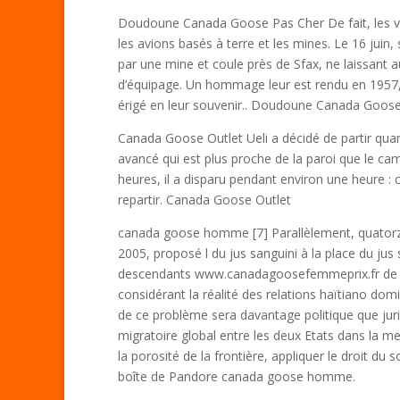
Doudoune Canada Goose Pas Cher De fait, les vé
les avions basés à terre et les mines. Le 16 juin,
par une mine et coule près de Sfax, ne laissant 
d’équipage. Un hommage leur est rendu en 195
érigé en leur souvenir.. Doudoune Canada Goos
Canada Goose Outlet Ueli a décidé de partir quand
avancé qui est plus proche de la paroi que le c
heures, il a disparu pendant environ une heure : 
repartir. Canada Goose Outlet
canada goose homme [7] Parallèlement, quatorz
2005, proposé l du jus sanguini à la place du jus s
descendants www.canadagoosefemmeprix.fr de mig
considérant la réalité des relations haïtiano do
de ce problème sera davantage politique que juri
migratoire global entre les deux Etats dans la m
la porosité de la frontière, appliquer le droit du 
boîte de Pandore canada goose homme.