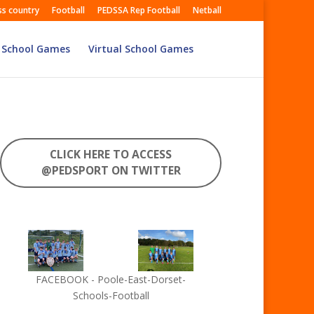
ss country
Football
PEDSSA Rep Football
Netball
 School Games
Virtual School Games
CLICK HERE TO ACCESS
@PEDSPORT ON TWITTER
FACEBOOK - Poole-East-Dorset-
Schools-Football