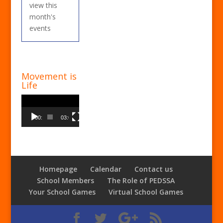
view this
month's
events
Movement is
Life
Video
Player
00:00
03:00
Homepage
Calendar
Contact us
School Members
The Role of PEDSSA
Your School Games
Virtual School Games